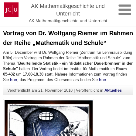
Zum
Johannes
AK Mathematikgeschichte und
Inhalt
Gutenberg-
Unterricht
springen
Universität
AK Mathematikgeschichte und Unterricht
Mainz
Vortrag von Dr. Wolfgang Riemer im Rahmen
der Reihe „Mathematik und Schule“
Am 5. Dezember wird Dr. Wolfgang Riemer (Zentrum für Lehrerausbildung
Köln) einen Vortrag im Rahmen der Reihe "Mathematik und Schule" zum
Thema
"Beurteilende Statistik - ein 'didaktischer Dauerbrenner' in der
Schule"
halten.
Der Vortrag findet im Institut für Mathematik im
Raum
05-432
um
17.00-18.30
statt. Nähere Informationen zum Vortrag finden
Sie
hier
, das Programm des Oberseminars finden Sie
hier
.
Veröffentlicht am
21. November 2018
|
Veröffentlicht in
Aktuelles